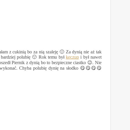
ałam z cukinią bo za nią szaleję 🙂 Za dynią nie aż tak
ę bardziej polubię 🙂 Rok temu był
keczup
i był nawet
zedł Piernik z dynią bo to bezpieczne ciastko 😉. Nie
je wykonać. Chyba polubię dynię na słodko 😋😋😋😋