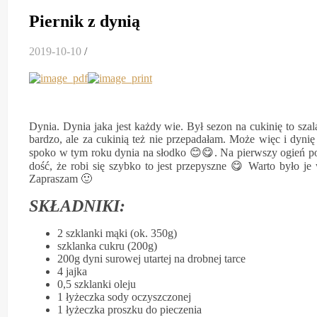
Piernik z dynią
2019-10-10
/
Dynia. Dynia jaka jest każdy wie. Był sezon na cukinię to szal
bardzo, ale za cukinią też nie przepadałam. Może więc i dyni
spoko w tym roku dynia na słodko 😊😋. Na pierwszy ogień pos
dość, że robi się szybko to jest przepyszne 😋 Warto było 
Zapraszam 🙂
SKŁADNIKI:
2 szklanki mąki (ok. 350g)
szklanka cukru (200g)
200g dyni surowej utartej na drobnej tarce
4 jajka
0,5 szklanki oleju
1 łyżeczka sody oczyszczonej
1 łyżeczka proszku do pieczenia