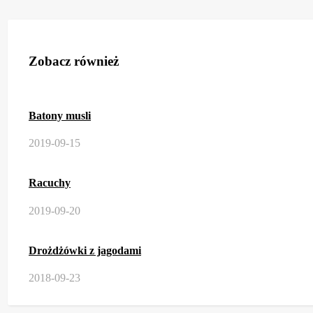
Zobacz również
Batony musli
2019-09-15
Racuchy
2019-09-20
Drożdżówki z jagodami
2018-09-23