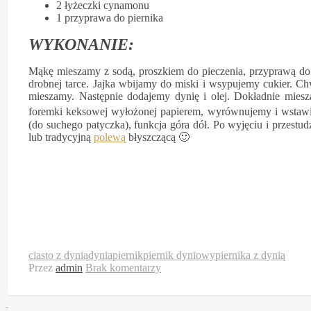
2 łyżeczki cynamonu
1 przyprawa do piernika
WYKONANIE:
Mąkę mieszamy z sodą, proszkiem do pieczenia, przyprawą do
drobnej tarce. Jajka wbijamy do miski i wsypujemy cukier. C
mieszamy. Następnie dodajemy dynię i olej. Dokładnie mie
foremki keksowej wyłożonej papierem, wyrównujemy i wstaw
(do suchego patyczka), funkcja góra dół. Po wyjęciu i przest
lub tradycyjną
polewą
błyszczącą 🙂
ciasto z dynią
dynia
piernik
piernik dyniowy
piernika z dynią
Przez
admin
Brak komentarzy