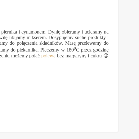
 piernika i cynamonem. Dynię obieramy i ucieramy na
hwilę ubijamy mikserem. Dosypujemy suche produkty i
szamy do połączenia składników. Masę przelewamy do
0
iamy do piekarnika. Pieczemy w 180
C przez godzinę
udzeniu możemy polać
polewą
bez margaryny i cukru 😉